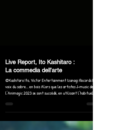
Live Report, Ito Kashitaro :
La commedia dell'arte
©Kashitaro Ito, Victor Entertainment Izanagi Records La
voix du sabre... en bois Alors que les artistes J-music de
l'Animagic 2023 se sont succédé, en utilisant l'habituelle
bande son des showcases, un seul a tenté l'acoustique de
bout en bout. Une performance étonnante, pour l'un des