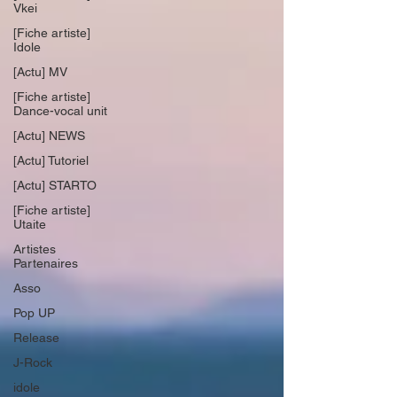
Vkei
[Fiche artiste]
Idole
[Actu] MV
[Fiche artiste]
Dance-vocal unit
[Actu] NEWS
[Actu] Tutoriel
[Actu] STARTO
[Fiche artiste]
Utaite
Artistes
Partenaires
Asso
Pop UP
Release
J-Rock
idole