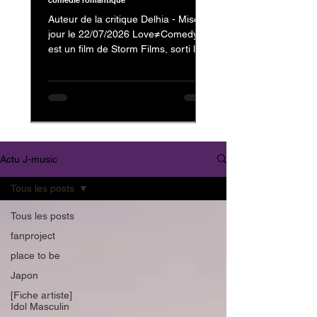
comédie romantique
Auteur de la critique Delhia - Mise à
jour le 22/07/2026 Love≠Comedy
est un film de Storm Films, sorti le 3
juillet 2026, avec Nakajima Kento
dans le rôle de Kanzaki Reiji et
Nagahama Neru dans celui de
Minamikaze Misato En tant que fan
de Nakajima Kento, on ne pouvait
évidemment pas passer à côté de
son dernier film. Mais au-delà de sa
Actu J-music
présence au casting, c'est surtout la
nature et l'originalité de
Tous les posts
Love≠Comedy qui m'ont donné
envie de vous partager mon avis.
Tous les posts
Trailer : Love≠
fanproject
place to be
Japon
[Fiche artiste]
Idol Masculin