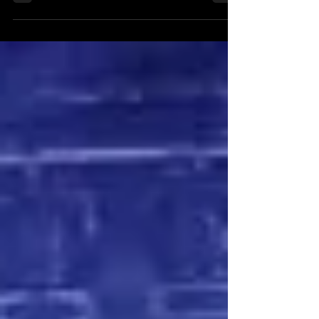
Maeshina. Alors que sa présence était plus annoncée
comme "la cerise sur le gâteau du staff d'Overloard", elle a
fait complètement passer à l'arrière-plan interview et
séance de signature des scénaristes et autres producteurs
présents. Rite satanique. Son style peut parfois
déconcerter, tant sa voix puissante est trop souvent
déformée par les effets électroniques, notamment