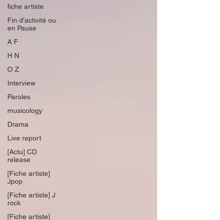
fiche artiste
Fin d'activité ou
en Pause
A F
H N
O Z
Interview
Paroles
musicology
Drama
Live report
[Actu] CD
release
[Fiche artiste]
Jpop
[Fiche artiste] J
rock
[Fiche artiste]