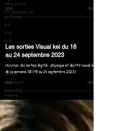
fiche artiste
Fin d'activité ou
en Pause
A F
H N
O Z
Les sorties Visual kei du 18
Interview
au 24 septembre 2023
Paroles
résumer des sorties digital , physique et des MV visual kei
musicology
de la semaine 38 (18 au 24 septembre 2023)
Drama
Live report
[Actu] CD
release
[Fiche artiste]
Jpop
[Fiche artiste] J
rock
[Fiche artiste]