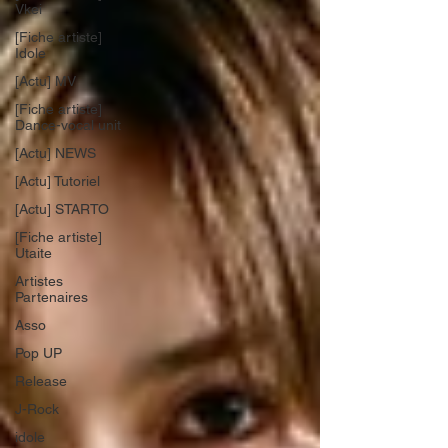
Vkei
[Fiche artiste]
Idole
[Actu] MV
[Fiche artiste]
Dance-vocal unit
[Actu] NEWS
[Actu] Tutoriel
[Actu] STARTO
[Fiche artiste]
Utaite
Artistes
Partenaires
Asso
Pop UP
Release
J-Rock
idole