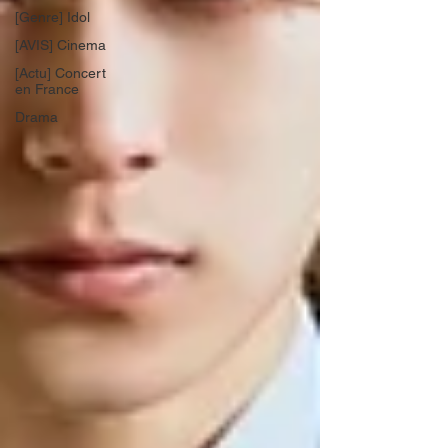
[Genre] Idol
[AVIS] Cinema
[Actu] Concert
en France
Drama