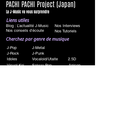
PACHI PACHI Project (Japan)
La J-Music va vous surprendre
Liens utiles
Blog : L’actualité J-Music
Nos Interviews
Nos conseils d’écoute
Nos Tutoriels
Cherchez par genre de musique
J-Pop
J-Metal
J-Rock
J-Punk
Idoles
Vocaloid/Utaite
2.5D
Visual Kei
Seiyuu Pop
Anison
Autre
PACHI PACHI Project
Qui sommes nous
L'association
Nous contacter
Partenariats
Conditions d'utilisation
Politique de confidentialité