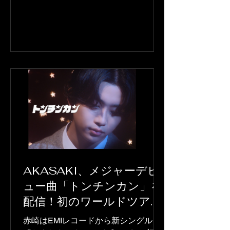
市27公演、約7万8500人を動員したこ
のツアーは、彼のソロキャリア2年目
の大成功を証明するものとなりまし
た。 （Photo：田中聖太郎）
"IDOL1ST Kento Nakajima" LIVE
TOUR 2026 私たちPACHI PACHI
Projectは、2026年4月3日から5日にか
けて行われた名古屋公演に参加する幸
運に恵まれました。ツアーファイナル
を迎えた今、私たちの心に深く刻まれ
たこのツアーを振り返り、中島健人の
「IDOL1ST」の最大の魅力は何だった
のか、皆さんと共有したいと思いま
す。 前作のアルバムおよび初のソロツ
AKASAKI、メジャーデビ
アー「N / bias」が、自身のイメージを
ュー曲「トンチンカン」を
巡る偏見から解放され、よりリアルな
配信！初のワールドツアー
自分をさらし、キャリアの新たな章を
開催も決定
開くという意志を表していたのに対
赤崎はEMIレコードから新シングル
し、「IDOL1ST」は視点の真の変化を