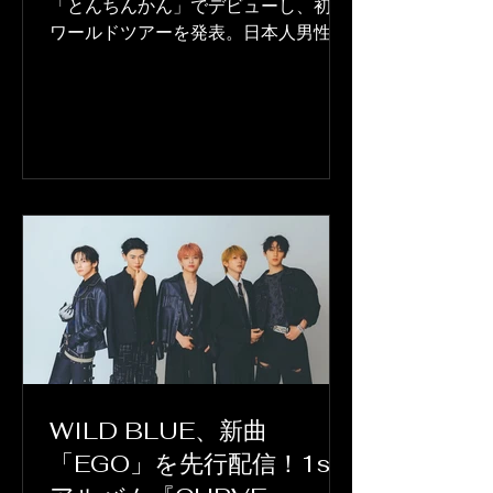
「とんちんかん」でデビューし、初の
示しています。より明るく、太陽のよ
ワールドツアーを発表。日本人男性ソ
うなこのア
ロアーティストとして最年少でワール
ドツアーを完遂した。
WILD BLUE、新曲
「EGO」を先行配信！1st