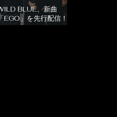
WILD BLUE、新曲
「EGO」を先行配信！
1stアルバム
『CURVE』への期待が
高まる