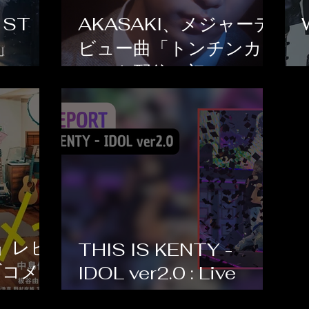
1ST
AKASAKI、メジャーデ
a」
ビュー曲「トンチンカ
26 レポ
ン」を配信！初のワール
ドツアー開催も決定
』レビ
THIS IS KENTY -
ブコメ
IDOL ver2.0 : Live
Report