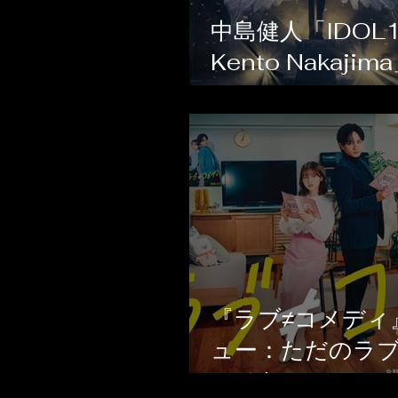
中島健人「IDOL
Kento Nakajim
LIVE TOUR 20
ート！
『ラブ≠コメディ
ュー：ただのラ
ではない