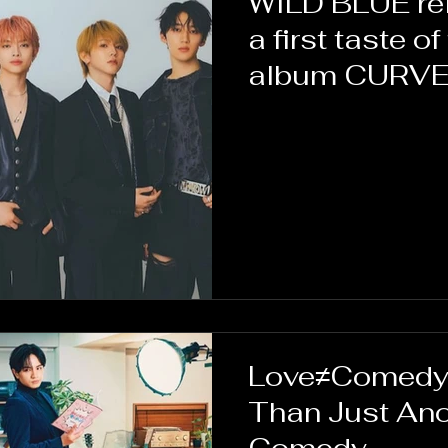
WILD BLUE re
a first taste of
album CURV
Love≠Comedy
Than Just An
Comedy