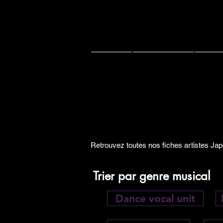
Accueil
Actu J-music
Live 
Retrouvez toutes nos fiches artistes Jap
Trier par genre musical
Dance vocal unit