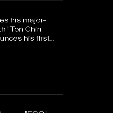
s his major-
th "Ton Chin
nces his first