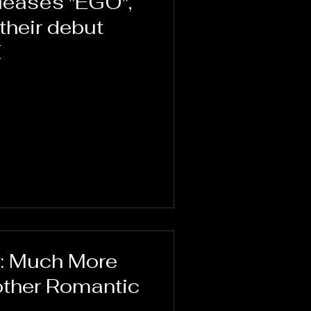
leases "EGO",
 their debut
E
: Much More
other Romantic