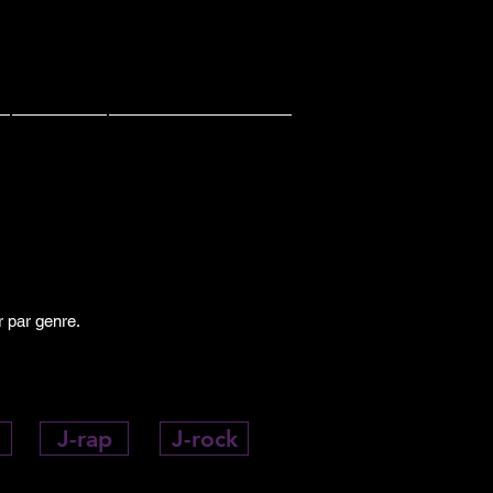
Contact
PACHI PACHI LIVE
r par genre.
J-rap
J-rock