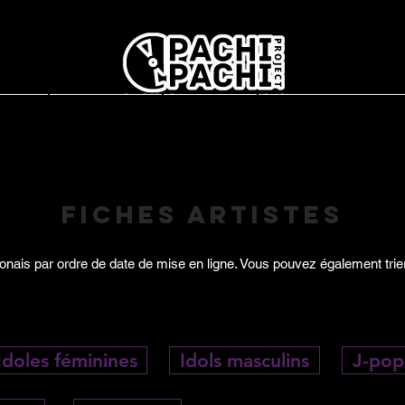
report
L'association
Interviews
Concerts en France
Fiches artistes
onais par ordre de date de mise en ligne. Vous pouvez également trie
Idoles féminines
Idols masculins
J-pop