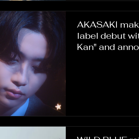
AKASAKI make
label debut wi
Kan" and annou
world tour