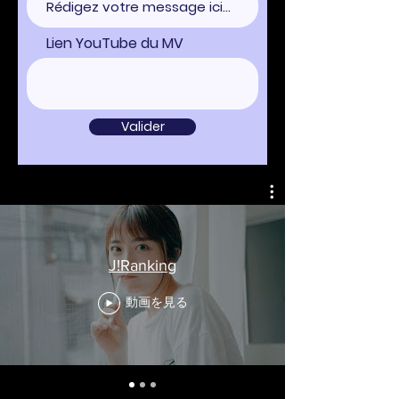
Lien YouTube du MV
Valider
J!Ranking
動画を見る