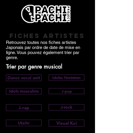
Fiches artistes
Retrouvez toutes nos fiches artistes
Japonais par ordre de date de mise en
ligne. Vous pouvez également trier par
genre.
Trier par genre musical
Dance vocal unit
Idoles féminines
Idols masculins
J-pop
J-rock
J-rap
Utaite
Visual Kei