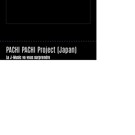
PACHI PACHI Project (Japan)
La J-Music va vous surprendre
Liens utiles
Blog : L’actualité J-Music
Nos Interviews
Nos conseils d’écoute
Nos Tutoriels
Cherchez par genre de musique
J-Pop
J-Metal
J-Rock
J-Punk
Idoles
Vocaloid/Utaite
2.5D
Visual Kei
Seiyuu Pop
Anison
Autre
PACHI PACHI Project