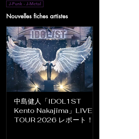
J-Punk - J-Metal
Nouvelles fiches artistes
中島健人「IDOL1ST
Kento Nakajima」LIVE
TOUR 2026 レポート！