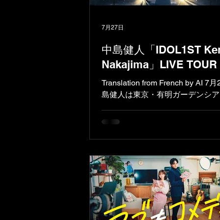
7月27日
中島健人「IDOL1ST Ken
Nakajima」LIVE TOUR 
レポート！
Translation from French by AI
島健人は東京・有明ガーデンシア
て「IDOL1ST LIVE TOUR 202
下ろしました。全国10都市27公
8500人を動員したこのツアーは
ロキャリア2年目の大成功を証明
となりました。 （Photo：田中
"IDOL1ST Kento Nakajima" LIV
2026 私たちPACHI PACHI Proje
2026年4月3日から5日にかけて
古屋公演に参加する幸運に恵まれ
た。ツアーファイナルを迎えた今