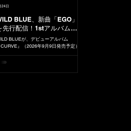
月24日
WILD BLUE、新曲「EGO」
を先行配信！1stアルバム
『CURVE』への期待が高まる
ILD BLUEが、デビューアルバム
CURVE』（2026年9月9日発売予定）か
らのエネルギッシュでポジティブな楽曲
「EGO」を新シングルとして公開。詳細
はこちら。