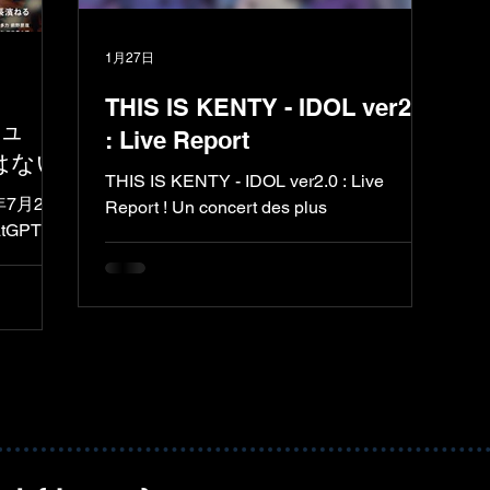
を振り
の最大の
1月27日
有した
および初
THIS IS KENTY - IDOL ver2.0
自身のイメ
ビュ
: Live Report
りリア
はない
たな章
THIS IS KENTY - IDOL ver2.0 : Live
に対
Report ! Un concert des plus
変化を示
tGPTを
ような
訳 『ラ
日に公開
です。主演
ねる
さんのフ
ら楽し
品につ
の演技
マやオ