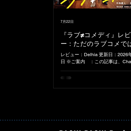
ちの心に深く刻まれたこのツアー
返り、中島健人の「IDOL1ST」
魅力は何だったのか、皆さんと共
7月22日
いと思います。 前作のアルバム
のソロツアー「N / bias」が、
『ラブ≠コメディ』レ
ージを巡る偏見から解放され、よ
ー：ただのラブコメで
ルな自分をさらし、キャリアの新
を開くという意志を表していたの
レビュー：Delhia 更新日：2026年7月22
し、「IDOL1ST」は視点の真の
日 ※ご案内 ：この記事は、Cha
しています。より明るく、太陽の
使ってフランス語から日本語に翻
このア
ブ≠コメディ』は、2026年7月3
されたStorm Films制作の映画
は中島健人（神崎玲司役）と長濱
（南風美里役）。 私は中島健人
ァンなので、この映画は公開前か
みにしていました。でも、この作
いて書きたいと思った理由は、彼
だけではありません。映画のテー