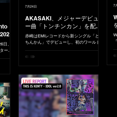
7
7月24日
AKASAKI、メジャーデビュ
ー曲「トンチンカン」を配
to
信！初のワールドツアー開催
2026
W
赤崎はEMIレコードから新シングル「とん
も決定
『
ちんかん」でデビューし、初のワールドツ
 7月26日、中
アーを発表。日本人男性ソロアーティスト
ターに
として最年少でワールドツアーを完遂し
6」の幕を
た。
演、約7万
、彼のソ
するもの
聖太郎）
E TOUR
ctは、
行われた名
まし
、私た